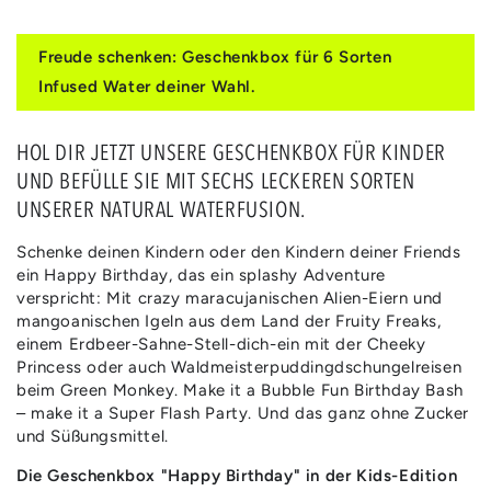
die
die
Menge
Menge
für
für
Freude schenken: Geschenkbox für 6 Sorten
GESCHENKBOX
GESCHENKBOX
Infused Water deiner Wahl.
GEBURTSTAG
GEBURTSTAG
᛫
᛫
HAPPY
HAPPY
HOL DIR JETZT UNSERE GESCHENKBOX FÜR KINDER
BIRTHDAY
BIRTHDAY
UND BEFÜLLE SIE MIT SECHS LECKEREN SORTEN
᛫
᛫
UNSERER NATURAL WATERFUSION.
KIDS
KIDS
EDITION
EDITION
Schenke deinen Kindern oder den Kindern deiner Friends
ein Happy Birthday, das ein splashy Adventure
verspricht: Mit crazy maracujanischen Alien-Eiern und
mangoanischen Igeln aus dem Land der Fruity Freaks,
einem Erdbeer-Sahne-Stell-dich-ein mit der Cheeky
Princess oder auch Waldmeisterpuddingdschungelreisen
beim Green Monkey. Make it a Bubble Fun Birthday Bash
– make it a Super Flash Party. Und das ganz ohne Zucker
und Süßungsmittel.
Die Geschenkbox "Happy Birthday" in der Kids-Edition