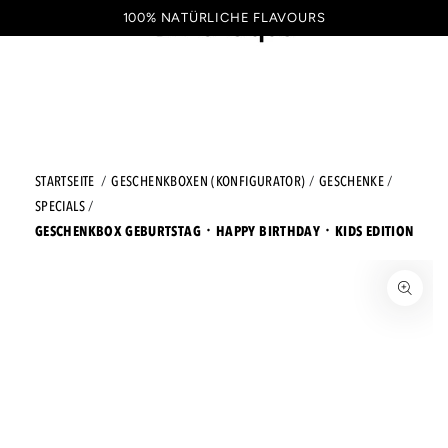
ZUM INHALT SPRINGEN
100% NATÜRLICHE FLAVOURS
Warenkorb
DE
STARTSEITE
GESCHENKBOXEN (KONFIGURATOR)
GESCHENKE
SPECIALS
GESCHENKBOX GEBURTSTAG ᛫ HAPPY BIRTHDAY ᛫ KIDS EDITION
ZU DEN PRODUKTINFORMATIONEN SPRINGEN