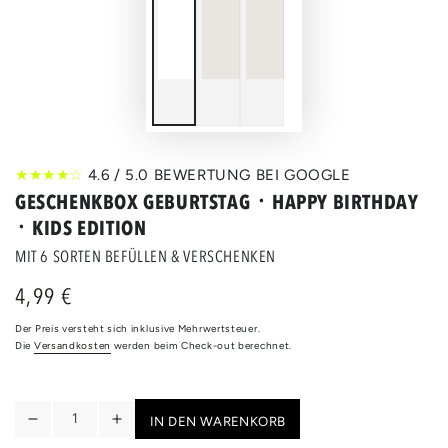
★★★★☆
4.6 / 5.0 BEWERTUNG BEI GOOGLE
GESCHENKBOX GEBURTSTAG ᛫ HAPPY BIRTHDAY
᛫ KIDS EDITION
MIT 6 SORTEN BEFÜLLEN & VERSCHENKEN
4,99 €
Regulärer
Preis
Der Preis versteht sich inklusive Mehrwertsteuer.
Die
Versandkosten
werden beim Check-out berechnet.
Anzahl
IN DEN WARENKORB
Verringere
Erhöhe