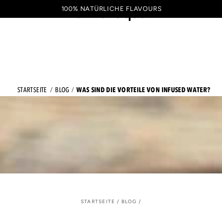
ZUM INHALT SPRINGEN
100% NATÜRLICHE FLAVOURS
Warenkorb
DE
WAS SIND DIE VORTEILE VON INFUSED WATER?
STARTSEITE
BLOG
STARTSEITE
/
BLOG
/