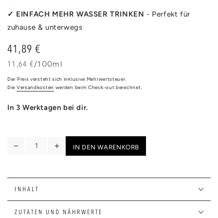
✓ EINFACH MEHR WASSER TRINKEN
- Perfekt für
zuhause & unterwegs
41,89 €
Regulärer
Preis
Stückpreis
pro
11,64 €
/
100ml
Der Preis versteht sich inklusive Mehrwertsteuer.
Die
Versandkosten
werden beim Check-out berechnet.
In 3 Werktagen bei dir.
Anzahl
IN DEN WARENKORB
Verringere
Erhöhe
die
die
Menge
Menge
für
für
INHALT
DOLCE
DOLCE
VITA
VITA
|
|
ZUTATEN UND NÄHRWERTE