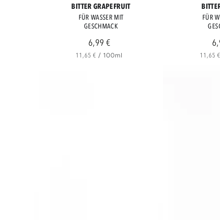
BITTER GRAPEFRUIT
BITTE
GRAPEFRUIT
ORANG
FÜR WASSER MIT
FÜR W
GESCHMACK
GES
6,99 €
6,
rer
Regulärer
Preis
Stückpreis
pro
Stück
11,65 €
/
100ml
11,65 