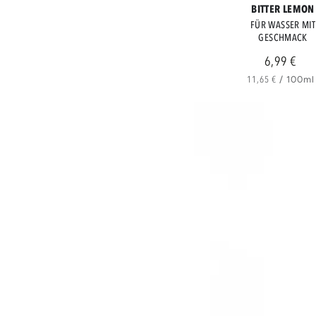
BITTER LEMON
LEMON
FÜR WASSER MIT
GESCHMACK
6,99 €
Regulä
Preis
Stückpreis
pro
11,65 €
/
100ml