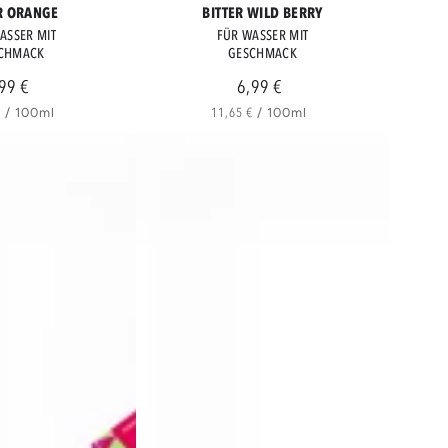
R ORANGE
BITTER WILD BERRY
E
WILD
ASSER MIT
FÜR WASSER MIT
BERRY
CHMACK
GESCHMACK
99 €
6,99 €
Regulärer
Regulärer
Preis
Preis
preis
pro
Stückpreis
pro
€
/
100ml
11,65 €
/
100ml