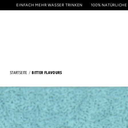
ZUM
EINFACH MEHR WASSER TRINKEN
100% NATÜRLICHE
INHALT
GETRÄNKE
PROBIER
SPRINGEN
BITTER FLAVOURS
STARTSEITE