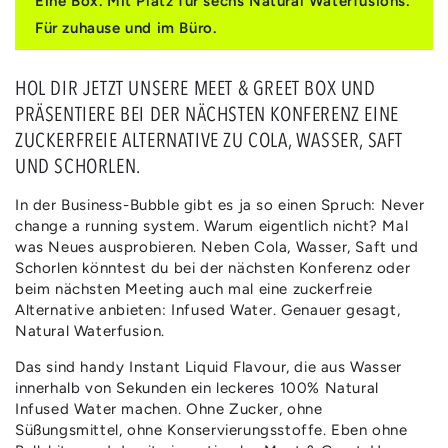
Eine Box. Mit Platz für sechs Natural Waterfusions.
MEET
MEET
Für zuhause und im Büro.
&amp;
&amp;
GREET
GREET
BOX
BOX
HOL DIR JETZT UNSERE MEET & GREET BOX UND
|
|
PRÄSENTIERE BEI DER NÄCHSTEN KONFERENZ EINE
KONFERENZGETRÄNKE
KONFERENZGETRÄNKE
ZUCKERFREIE ALTERNATIVE ZU COLA, WASSER, SAFT
UND SCHORLEN.
In der Business-Bubble gibt es ja so einen Spruch: Never
change a running system. Warum eigentlich nicht? Mal
was Neues ausprobieren. Neben Cola, Wasser, Saft und
Schorlen könntest du bei der nächsten Konferenz oder
beim nächsten Meeting auch mal eine zuckerfreie
Alternative anbieten: Infused Water. Genauer gesagt,
Natural Waterfusion.
Das sind handy Instant Liquid Flavour, die aus Wasser
innerhalb von Sekunden ein leckeres 100% Natural
Infused Water machen. Ohne Zucker, ohne
Süßungsmittel, ohne Konservierungsstoffe. Eben ohne