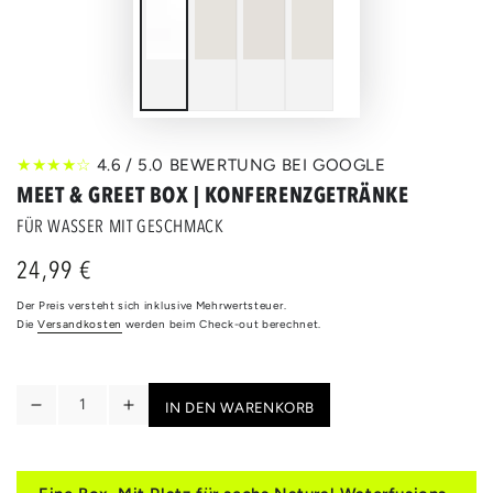
★★★★☆
4.6 / 5.0 BEWERTUNG BEI GOOGLE
MEET & GREET BOX | KONFERENZGETRÄNKE
FÜR WASSER MIT GESCHMACK
24,99 €
Regulärer
Preis
Der Preis versteht sich inklusive Mehrwertsteuer.
Die
Versandkosten
werden beim Check-out berechnet.
Anzahl
IN DEN WARENKORB
Verringere
Erhöhe
die
die
Menge
Menge
für
für