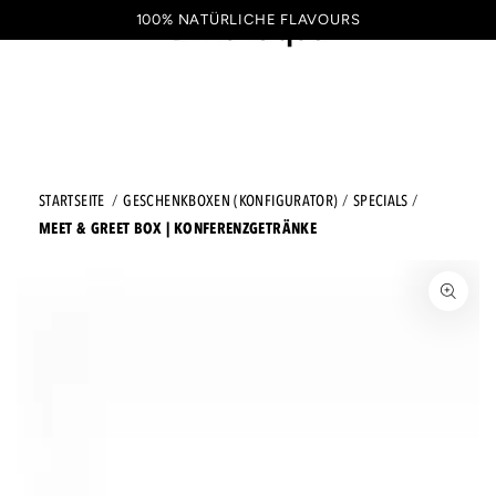
ZUM INHALT SPRINGEN
100% NATÜRLICHE FLAVOURS
Warenkorb
DE
STARTSEITE
GESCHENKBOXEN (KONFIGURATOR)
SPECIALS
MEET & GREET BOX | KONFERENZGETRÄNKE
ZU DEN PRODUKTINFORMATIONEN SPRINGEN