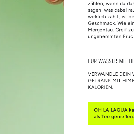
zählen, wenn du das
sagen, was dabei ra
wirklich zählt, ist d
Geschmack. Wie ein
Morgentau. Greif zu
ungehemmten Frucht
FÜR WASSER MIT 
VERWANDLE DEIN W
GETRÄNK MIT HIM
KALORIEN.
OH LA LAQUA kann
als Tee genießen