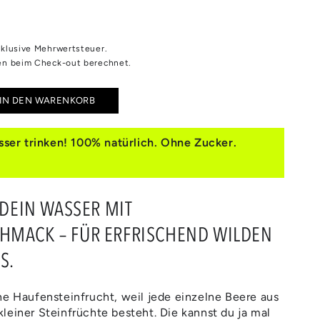
inklusive Mehrwertsteuer.
n beim Check-out berechnet.
IN DEN WARENKORB
e
e
ser trinken! 100% natürlich. Ohne Zucker.
EERE
 DEIN WASSER MIT
HMACK – FÜR ERFRISCHEND WILDEN
S.
ne Haufensteinfrucht, weil jede einzelne Beere aus
leiner Steinfrüchte besteht. Die kannst du ja mal