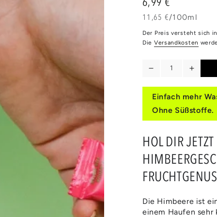
6,99 €
Regulärer
Preis
Stückpreis
pro
11,65 €
/
100ml
Der Preis versteht sich 
Die
Versandkosten
werde
Anzahl
Verringere
Erhöh
die
die
Menge
Meng
Einfach mehr Was
für
für
Ohne Süßstoffe.
HIMBEERE
HIMB
HOL DIR JETZT
HIMBEERGESC
FRUCHTGENUS
Die Himbeere ist ei
einem Haufen sehr k