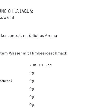
UNG OH LA LAQUA:
ks x 6ml
tkonzentrat, natürliches Aroma
tetem Wasser mit Himbeergeschmack
< 1kJ / < 1kcal
0g
tsäuren)
0g
0g
0g
0g