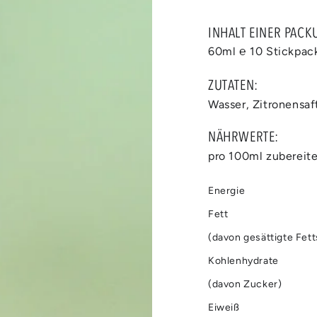
INHALT EINER PACK
60ml ℮ 10 Stickpac
Medien
ZUTATEN:
2
in
Wasser, Zitronensaf
modal
aufmachen
NÄHRWERTE:
pro 100ml zuberei
Energie
Fett
(davon gesättigte Fet
Kohlenhydrate
(davon Zucker)
Eiweiß