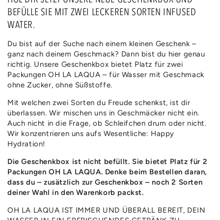
Geschenkbox
Geschenkbox
BEFÜLLE SIE MIT ZWEI LECKEREN SORTEN INFUSED
für
für
WATER.
2
2
Packungen
Packungen
Du bist auf der Suche nach einem kleinen Geschenk –
᛫
᛫
ganz nach deinem Geschmack? Dann bist du hier genau
G&#39;SCHENKT
G&#39;SCHENKT
richtig. Unsere Geschenkbox bietet Platz für zwei
Packungen OH LA LAQUA – für Wasser mit Geschmack
ohne Zucker, ohne Süßstoffe.
Mit welchen zwei Sorten du Freude schenkst, ist dir
überlassen. Wir mischen uns in Geschmäcker nicht ein.
Auch nicht in die Frage, ob Schleifchen drum oder nicht.
Wir konzentrieren uns aufs Wesentliche: Happy
Hydration!
Die Geschenkbox ist nicht befüllt. Sie bietet Platz für 2
Packungen OH LA LAQUA. Denke beim Bestellen daran,
dass du – zusätzlich zur Geschenkbox – noch 2 Sorten
deiner Wahl in den Warenkorb packst.
OH LA LAQUA IST IMMER UND ÜBERALL BEREIT, DEIN