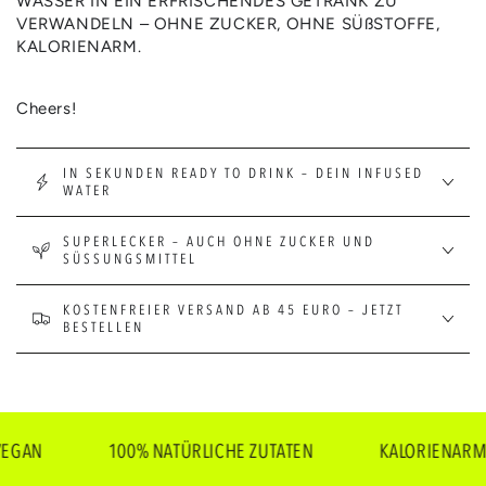
WASSER IN EIN ERFRISCHENDES GETRÄNK ZU
VERWANDELN – OHNE ZUCKER, OHNE SÜßSTOFFE,
KALORIENARM.
Cheers!
IN SEKUNDEN READY TO DRINK – DEIN INFUSED
WATER
SUPERLECKER – AUCH OHNE ZUCKER UND
SÜSSUNGSMITTEL
KOSTENFREIER VERSAND AB 45 EURO – JETZT
BESTELLEN
N
100% NATÜRLICHE ZUTATEN
KALORIENARM