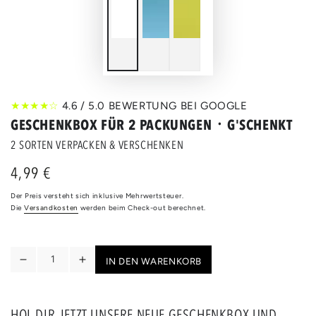
★★★★☆
4.6 / 5.0 BEWERTUNG BEI GOOGLE
GESCHENKBOX FÜR 2 PACKUNGEN ᛫ G'SCHENKT
2 SORTEN VERPACKEN & VERSCHENKEN
4,99 €
Regulärer
Preis
Der Preis versteht sich inklusive Mehrwertsteuer.
Die
Versandkosten
werden beim Check-out berechnet.
Anzahl
IN DEN WARENKORB
Verringere
Erhöhe
die
die
Menge
Menge
für
für
HOL DIR JETZT UNSERE NEUE GESCHENKBOX UND