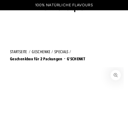
ZUM INHALT SPRINGEN
100% NATÜRLICHE FLAVOURS
Warenkorb
DE
STARTSEITE
GESCHENKE
SPECIALS
Geschenkbox für 2 Packungen ᛫ G'SCHENKT
ZU DEN PRODUKTINFORMATIONEN SPRINGEN