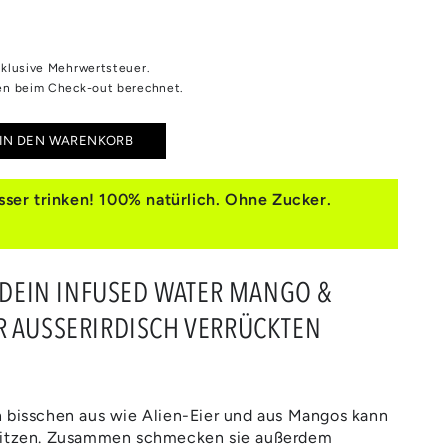
inklusive Mehrwertsteuer.
n beim Check-out berechnet.
IN DEN WARENKORB
e
e
ser trinken! 100% natürlich. Ohne Zucker.
GO
CUJA
T DEIN INFUSED WATER MANGO &
R AUSSERIRDISCH VERRÜCKTEN
 bisschen aus wie Alien-Eier und aus Mangos kann
nitzen. Zusammen schmecken sie außerdem