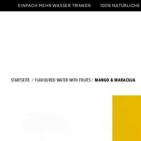
ZUM
EINFACH MEHR WASSER TRINKEN
100% NATÜRLICHE
INHALT
GETRÄNKE
PROBIER
SPRINGEN
MANGO & MARACUJA
STARTSEITE
FLAVOURED WATER WITH FRUITS
ZU DEN
PRODUKTINFORMATIONEN
SPRINGEN