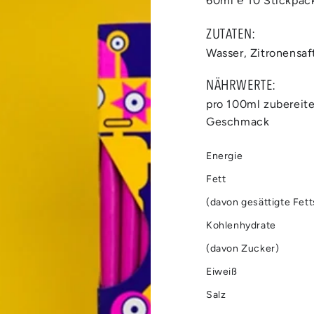
60ml ℮ 10 Stickpac
ZUTATEN:
Wasser, Zitronensaf
Medien
NÄHRWERTE:
2
in
pro 100ml zubereit
modal
aufmachen
Geschmack
Energie
Fett
(davon gesättigte Fet
Kohlenhydrate
(davon Zucker)
Eiweiß
Salz