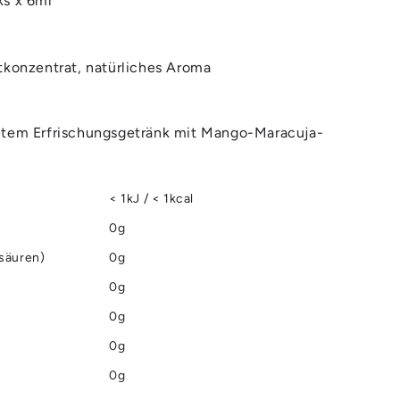
ks x 6ml
tkonzentrat, natürliches Aroma
etem Erfrischungsgetränk mit Mango-Maracuja-
< 1kJ / < 1kcal
0g
tsäuren)
0g
0g
0g
0g
0g