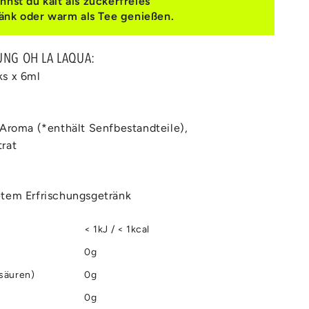
st du kalt als zuckerfreies
änk oder warm als Tee genießen.
UNG OH LA LAQUA:
ks x 6ml
 Aroma (*enthält Senfbestandteile),
rat
etem Erfrischungsgetränk
< 1kJ / < 1kcal
0g
tsäuren)
0g
0g