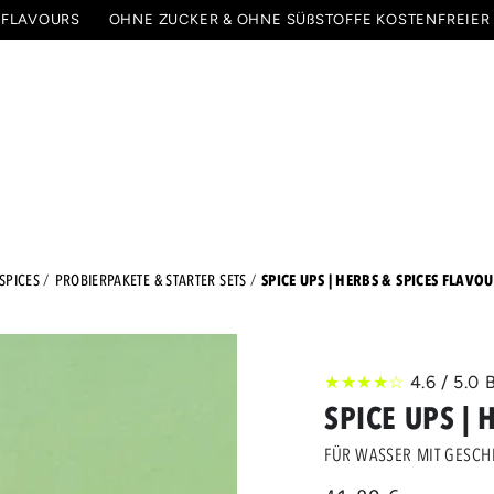
 FLAVOURS
OHNE ZUCKER & OHNE SÜßSTOFFE
KOSTENFREIER
PAKETE & STARTER SETS
SPECIALS
ALLE PRODU
SPICE UPS | HERBS & SPICES FLAVO
SPICES
PROBIERPAKETE & STARTER SETS
★★★★☆
4.6 / 5.
SPICE UPS |
FÜR WASSER MIT GESC