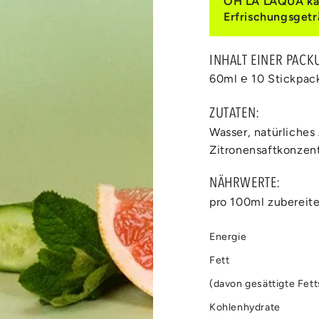
OH LA LAQUA kann
Erfrischungsgetr
INHALT EINER PACK
Medien
60ml ℮ 10 Stickpac
2
in
modal
ZUTATEN:
aufmachen
Wasser, natürliches
Zitronensaftkonzent
NÄHRWERTE:
pro 100ml zubereit
Energie
Fett
(davon gesättigte Fet
Kohlenhydrate