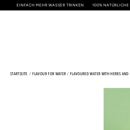
ZUM
EINFACH MEHR WASSER TRINKEN
100% NATÜRLICHE
INHALT
GETRÄNKE
PROBIER
SPRINGEN
STARTSEITE
FLAVOUR FOR WATER
FLAVOURED WATER WITH HERBS AND 
ZU DEN
PRODUKTINFORMATIONEN
SPRINGEN