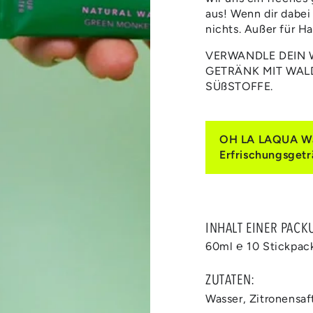
aus! Wenn dir dabei
nichts. Außer für H
VERWANDLE DEIN W
GETRÄNK MIT WAL
SÜßSTOFFE.
OH LA LAQUA Wal
Erfrischungsgetr
INHALT EINER PACK
60ml ℮ 10 Stickpac
ZUTATEN:
Wasser, Zitronensaf