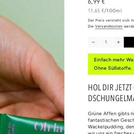
6,99 €
Regulärer
Preis
Stückpreis
pro
11,65 €
/
100ml
Der Preis versteht sich 
Die
Versandkosten
werde
Anzahl
Verringere
Erhöh
die
die
Menge
Meng
Einfach mehr Was
für
für
Ohne Süßstoffe.
WALDMEISTER
WALD
HOL DIR JETZT
DSCHUNGELMÄ
Grüne Affen gibts n
fantastischen Gesc
Wackelpudding, den 
wir uns ein freches