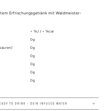
etem Erfrischungsgetränk mit Waldmeister-
< 1kJ / < 1kcal
0g
tsäuren)
0g
0g
0g
0g
0g
EADY TO DRINK – DEIN INFUSED WATER