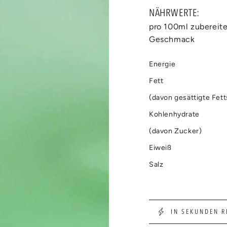
NÄHRWERTE:
pro 100ml zubereit
Geschmack
Medien
2
Energie
in
modal
Fett
aufmachen
(davon gesättigte Fet
Kohlenhydrate
(davon Zucker)
Eiweiß
Salz
IN SEKUNDEN R