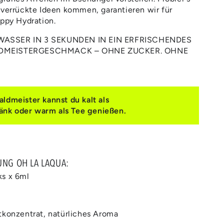
 verrückte Ideen kommen, garantieren wir für
appy Hydration.
ASSER IN 3 SEKUNDEN IN EIN ERFRISCHENDES
DMEISTERGESCHMACK – OHNE ZUCKER. OHNE
dmeister kannst du kalt als
änk oder warm als Tee genießen.
UNG OH LA LAQUA:
ks x 6ml
tkonzentrat, natürliches Aroma