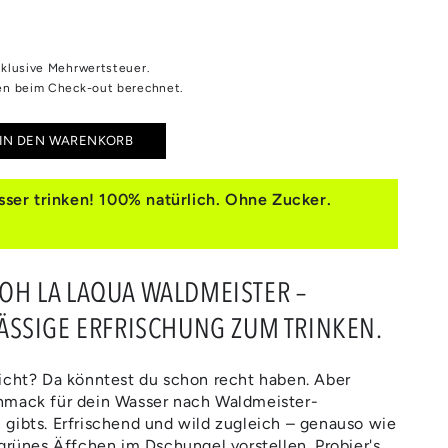
inklusive Mehrwertsteuer.
n beim Check-out berechnet.
IN DEN WARENKORB
e
e
ser trinken! 100% natürlich. Ohne Zucker.
MEISTER
 OH LA LAQUA WALDMEISTER –
SSIGE ERFRISCHUNG ZUM TRINKEN.
icht? Da könntest du schon recht haben. Aber
hmack für dein Wasser nach Waldmeister-
gibts. Erfrischend und wild zugleich – genauso wie
 grünes Äffchen im Dschungel vorstellen. Probier's