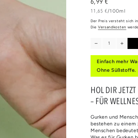
6,99 €
Regulärer
Preis
Stückpreis
pro
11,65 €
/
100ml
Der Preis versteht sich 
Die
Versandkosten
werde
Anzahl
Verringere
Erhöh
die
die
Menge
Meng
Einfach mehr Was
für
für
Ohne Süßstoffe.
GURKE
GURK
&amp;
&amp;
MINZE
MINZ
HOL DIR JETZ
– FÜR WELLNE
Gurken und Menschen
bestehen zu einem z
Menschen bedeutet 
Was es für Gurken b