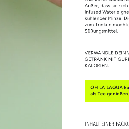
Außer, dass sie sic
Infused Water eigne
kühlender Minze. Di
zum Trinken möchte
Süßungsmittel.
VERWANDLE DEIN W
GETRÄNK MIT GUR
KALORIEN.
OH LA LAQUA kann
als Tee genießen
INHALT EINER PACK