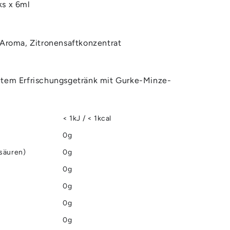
ks x 6ml
 Aroma, Zitronensaftkonzentrat
etem Erfrischungsgetränk mit Gurke-Minze-
< 1kJ / < 1kcal
0g
tsäuren)
0g
0g
0g
0g
0g