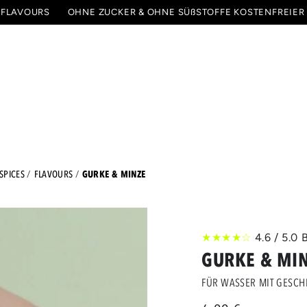
 FLAVOURS
OHNE ZUCKER & OHNE SÜßSTOFFE
KOSTENFREIER
PAKETE & STARTER SETS
SPECIALS
ALLE PRODU
GURKE & MINZE
SPICES
FLAVOURS
★★★★☆
4.6 / 5.
GURKE & MI
FÜR WASSER MIT GESC