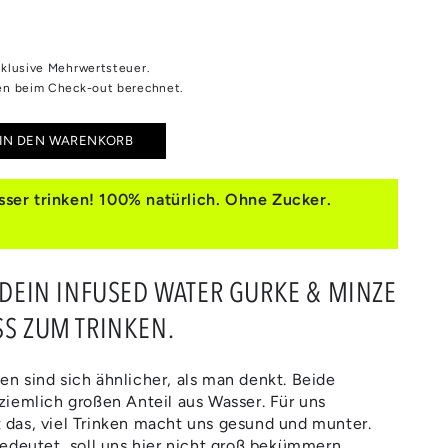
inklusive Mehrwertsteuer.
n beim Check-out berechnet.
IN DEN WARENKORB
e
e
ser trinken! 100% natürlich. Ohne Zucker.
E
E
T DEIN INFUSED WATER GURKE & MINZE
SS ZUM TRINKEN.
 sind sich ähnlicher, als man denkt. Beide
iemlich großen Anteil aus Wasser. Für uns
das, viel Trinken macht uns gesund und munter.
edeutet, soll uns hier nicht groß bekümmern.