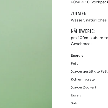
60ml ℮ 10 Stickpac
ZUTATEN:
Wasser, natürliches
Medien
2
NÄHRWERTE:
in
modal
pro 100ml zubereit
aufmachen
Geschmack
Energie
Fett
(davon gesättigte Fet
Kohlenhydrate
(davon Zucker)
Eiweiß
Salz