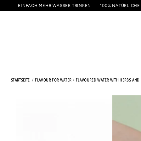
ZUM
EINFACH MEHR WASSER TRINKEN
100% NATÜRLICHE
INHALT
GETRÄNKE
PROBIER
SPRINGEN
STARTSEITE
FLAVOUR FOR WATER
FLAVOURED WATER WITH HERBS AND 
ZU DEN
PRODUKTINFORMATIONEN
SPRINGEN