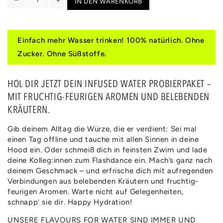
IN DEN WARENKORB
Verringere
Erhöhe
die
die
Menge
Menge
für
für
Einfach mehr Wasser trinken! 100% natürlich. Ohne
SPICE
SPICE
Zucker. Ohne Süßstoffe.
UPS
UPS
|
|
HERBS
HERBS
HOL DIR JETZT DEIN INFUSED WATER PROBIERPAKET –
&amp;
&amp;
MIT FRUCHTIG-FEURIGEN AROMEN UND BELEBENDEN
SPICES
SPICES
KRÄUTERN.
FLAVOURS
FLAVOURS
Gib deinem Alltag die Würze, die er verdient: Sei mal
einen Tag offline und tauche mit allen Sinnen in deine
Hood ein. Oder schmeiß dich in feinsten Zwirn und lade
deine Kolleg:innen zum Flashdance ein. Mach’s ganz nach
deinem Geschmack – und erfrische dich mit aufregenden
Verbindungen aus belebenden Kräutern und fruchtig-
feurigen Aromen. Warte nicht auf Gelegenheiten,
schnapp‘ sie dir. Happy Hydration!
UNSERE FLAVOURS FOR WATER SIND IMMER UND