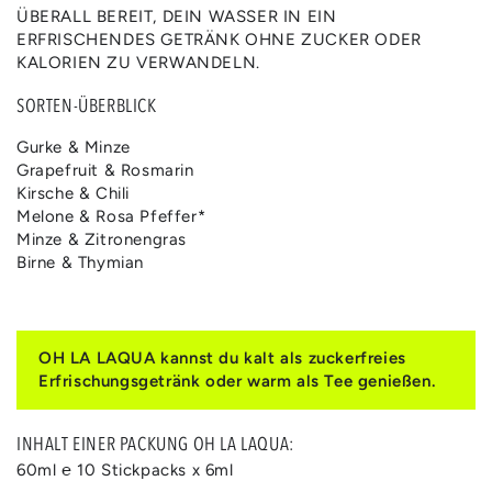
ÜBERALL BEREIT, DEIN WASSER IN EIN
ERFRISCHENDES GETRÄNK OHNE ZUCKER ODER
KALORIEN ZU VERWANDELN.
SORTEN-ÜBERBLICK
Gurke & Minze
Grapefruit & Rosmarin
Kirsche & Chili
Melone & Rosa Pfeffer*
Minze & Zitronengras
Birne & Thymian
OH LA LAQUA kannst du kalt als zuckerfreies
Erfrischungsgetränk oder warm als Tee genießen.
INHALT EINER PACKUNG OH LA LAQUA:
60ml ℮ 10 Stickpacks x 6ml