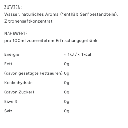
ZUTATEN:
Wasser, natürliches Aroma (*enthält Senfbestandteile),
Zitronensaftkonzentrat
NÄHRWERTE:
pro 100ml zubereitetem Erfrischungsgetränk
Energie
< 1kJ / < 1kcal
Fett
0g
(davon gesättigte Fettsäuren)
0g
Kohlenhydrate
0g
(davon Zucker)
0g
Eiweiß
0g
Salz
0g