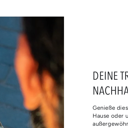
DEINE T
NACHHA
Genieße die
Hause oder 
außergewöhn