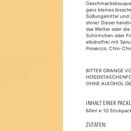
4
Geschmacksbouquet: 
in
ganz kleines bissch
modal
aufmachen
Süßungsmittel und z
shine! Dieser handl
das Wetter oder die 
Schirmchen oder Fr
alkoholfrei mit Spr
Prosecco. Chin-Chi
BITTER ORANGE VO
HOSENTASCHENFOR
OHNE ALKOHOL GE
INHALT EINER PACK
Medien
60ml ℮ 10 Stickpac
6
in
modal
ZUTATEN:
aufmachen