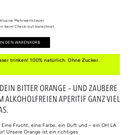
inklusive Mehrwertsteuer.
n beim Check-out berechnet.
IN DEN WARENKORB
e
e
ser trinken! 100% natürlich. Ohne Zucker.
R
GE
 DEIN BITTER ORANGE – UND ZAUBERE
M ALKOHOLFREIEN APERITIF GANZ VIEL
AS.
. Eine Frucht, eine Farbe, ein Duft und – ein OH LA
r! Unsere Orange ist ein richtiges