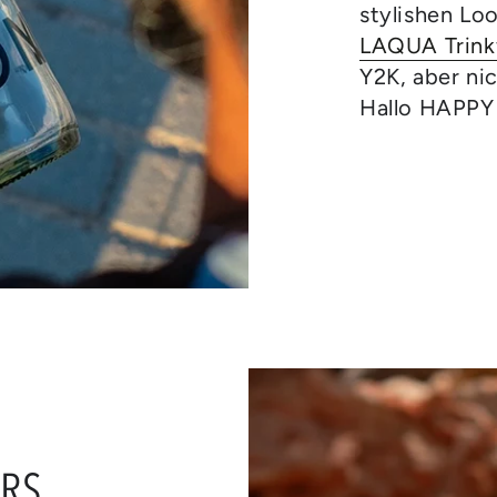
stylishen Loo
LAQUA Trinkf
Y2K, aber ni
Hallo HAPP
URS