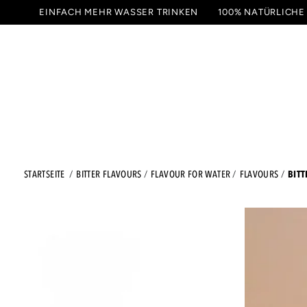
ZUM
EINFACH MEHR WASSER TRINKEN
100% NATÜRLICHE
INHALT
GETRÄNKE
PROBIER
SPRINGEN
BIT
STARTSEITE
BITTER FLAVOURS
FLAVOUR FOR WATER
FLAVOURS
ZU DEN
PRODUKTINFORMATIONEN
SPRINGEN