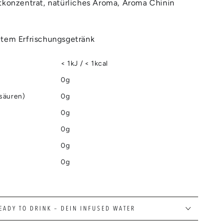
tkonzentrat, natürliches Aroma, Aroma Chinin
etem Erfrischungsgetränk
< 1kJ / < 1kcal
0g
tsäuren)
0g
0g
0g
0g
0g
EADY TO DRINK – DEIN INFUSED WATER