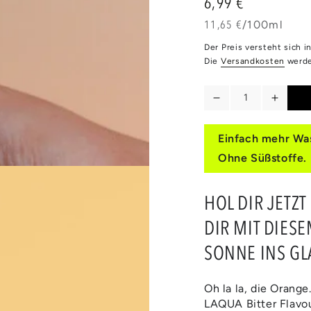
6,99 €
Regulärer
Preis
Stückpreis
pro
11,65 €
/
100ml
Medien
Der Preis versteht sich 
2
in
Die
Versandkosten
werde
modal
aufmachen
Anzahl
Verringere
Erhöh
die
die
Menge
Meng
Einfach mehr Was
für
für
Ohne Süßstoffe.
BITTER
BITTE
ORANGE
ORAN
HOL DIR JETZT
DIR MIT DIESE
SONNE INS GL
Oh la la, die Orange
LAQUA Bitter Flavou
Medien