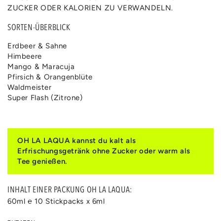
ZUCKER ODER KALORIEN ZU VERWANDELN.
SORTEN-ÜBERBLICK
Erdbeer & Sahne
Himbeere
Mango & Maracuja
Pfirsich & Orangenblüte
Waldmeister
Super Flash (Zitrone)
OH LA LAQUA kannst du kalt als
Erfrischungsgetränk ohne Zucker oder warm als
Tee genießen.
INHALT EINER PACKUNG OH LA LAQUA:
60ml ℮ 10 Stickpacks x 6ml