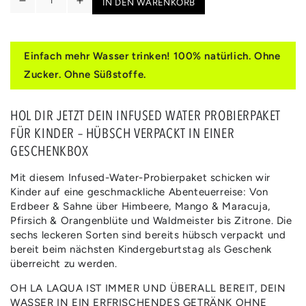
IN DEN WARENKORB
Verringere
Erhöhe
die
die
Menge
Menge
für
für
Einfach mehr Wasser trinken! 100% natürlich. Ohne
LITTLE
LITTLE
Zucker. Ohne Süßstoffe.
HEROES
HEROES
|
|
KIDS
KIDS
HOL DIR JETZT DEIN INFUSED WATER PROBIERPAKET
FLAVOURS
FLAVOURS
FÜR KINDER – HÜBSCH VERPACKT IN EINER
|
|
GESCHENKBOX
MIT
MIT
GESCHENKBOX
GESCHENKBOX
Mit diesem Infused-Water-Probierpaket schicken wir
Kinder auf eine geschmackliche Abenteuerreise: Von
Erdbeer & Sahne über Himbeere, Mango & Maracuja,
Pfirsich & Orangenblüte und Waldmeister bis Zitrone. Die
sechs leckeren Sorten sind bereits hübsch verpackt und
bereit beim nächsten Kindergeburtstag als Geschenk
überreicht zu werden.
OH LA LAQUA IST IMMER UND ÜBERALL BEREIT, DEIN
WASSER IN EIN ERFRISCHENDES GETRÄNK OHNE