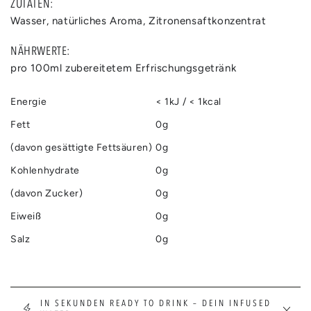
ZUTATEN:
Wasser, natürliches Aroma, Zitronensaftkonzentrat
NÄHRWERTE:
pro 100ml zubereitetem Erfrischungsgetränk
Energie
< 1kJ / < 1kcal
Fett
0g
(davon gesättigte Fettsäuren)
0g
Kohlenhydrate
0g
(davon Zucker)
0g
Eiweiß
0g
Salz
0g
IN SEKUNDEN READY TO DRINK – DEIN INFUSED