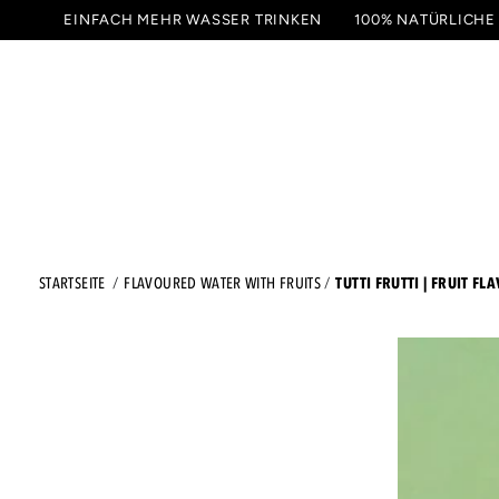
ZUM
EINFACH MEHR WASSER TRINKEN
100% NATÜRLICHE
INHALT
GETRÄNKE
PROBIER
SPRINGEN
TUTTI FRUTTI | FRUIT FL
STARTSEITE
FLAVOURED WATER WITH FRUITS
ZU DEN
PRODUKTINFORMATIONEN
SPRINGEN