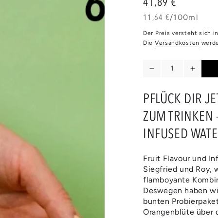
41,89 €
Regulärer
Preis
Stückpreis
pro
11,64 €
/
100ml
Der Preis versteht sich 
Die
Versandkosten
werde
Anzahl
Verringere
Erhöh
die
die
Menge
Meng
PFLÜCK DIR J
für
für
ZUM TRINKEN 
TUTTI
TUTTI
FRUTTI
FRUTT
INFUSED WATE
|
|
FRUIT
FRUIT
FLAVOURS
FLAV
Fruit Flavour und I
Siegfried und Roy, 
flamboyante Kombina
Deswegen haben wir
bunten Probierpaket
Orangenblüte über d