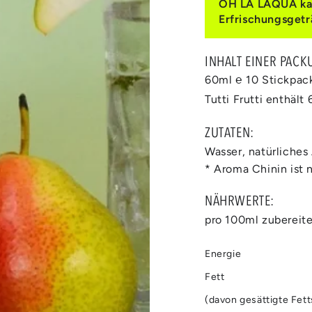
OH LA LAQUA kann
Erfrischungsgetr
INHALT EINER PACK
Medien
60ml ℮ 10 Stickpac
2
in
Tutti Frutti enthält
modal
aufmachen
ZUTATEN:
Wasser, natürliches
* Aroma Chinin ist n
NÄHRWERTE:
pro 100ml zubereit
Energie
Fett
(davon gesättigte Fet