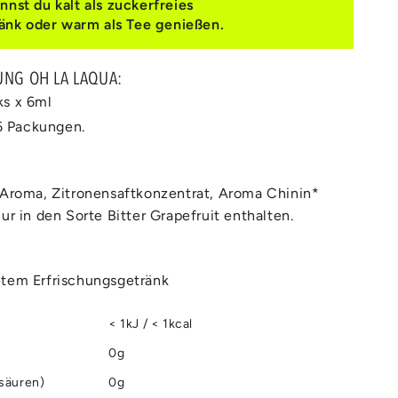
st du kalt als zuckerfreies
änk oder warm als Tee genießen.
UNG OH LA LAQUA:
ks x 6ml
 6 Packungen.
 Aroma, Zitronensaftkonzentrat, Aroma Chinin*
ur in den Sorte Bitter Grapefruit enthalten.
etem Erfrischungsgetränk
< 1kJ / < 1kcal
0g
tsäuren)
0g