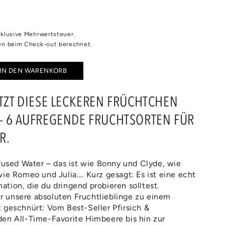
inklusive Mehrwertsteuer.
n beim Check-out berechnet.
IN DEN WARENKORB
e
e
ETZT DIESE LECKEREN FRÜCHTCHEN
– 6 AUFREGENDE FRUCHTSORTEN FÜR
I
R.
OURS
nfused Water – das ist wie Bonny und Clyde, wie
wie Romeo und Julia…. Kurz gesagt: Es ist eine echt
tion, die du dringend probieren solltest.
 unsere absoluten Fruchtlieblinge zu einem
 geschnürt: Vom Best-Seller Pfirsich &
en All-Time-Favorite Himbeere bis hin zur