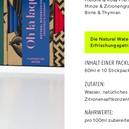
Minze & Zitronengr
Birne & Thymian
Die Natural Wate
Erfrischungsgetr
INHALT EINER PACK
60ml ℮ 10 Stickpac
ZUTATEN:
Wasser, natürliches
Zitronensaftkonzent
NÄHRWERTE:
pro 100ml zubereit