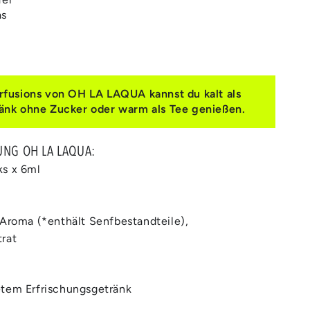
as
rfusions von OH LA LAQUA kannst du kalt als
änk ohne Zucker oder warm als Tee genießen.
UNG OH LA LAQUA:
ks x 6ml
 Aroma (*enthält Senfbestandteile),
rat
etem Erfrischungsgetränk