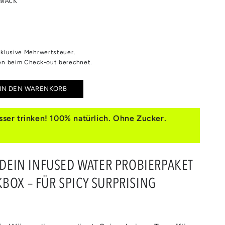
inklusive Mehrwertsteuer.
n beim Check-out berechnet.
IN DEN WARENKORB
e
e
ser trinken! 100% natürlich. Ohne Zucker.
E
T DEIN INFUSED WATER PROBIERPAKET
S
BOX – FÜR SPICY SURPRISING
ES
OURS