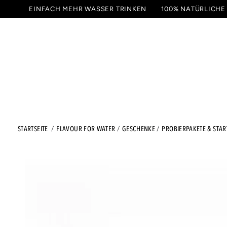
ZUM
EINFACH MEHR WASSER TRINKEN
100% NATÜRLICHE
INHALT
GETRÄNKE
PROBIER
SPRINGEN
STARTSEITE
FLAVOUR FOR WATER
GESCHENKE
PROBIERPAKETE & STAR
ZU DEN
PRODUKTINFORMATIONEN
SPRINGEN