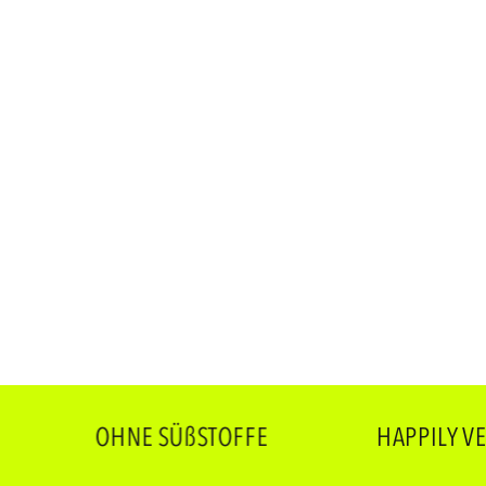
OHNE SÜßSTOFFE
HAPPILY VEGAN