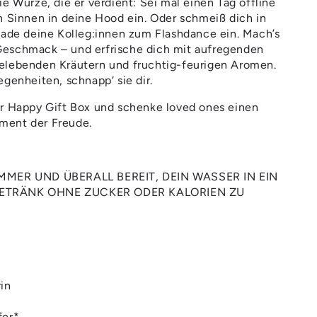
e Würze, die er verdient: Sei mal einen Tag offline
X
HENKBOX
n Sinnen in deine Hood ein. Oder schmeiß dich in
lade deine Kolleg:innen zum Flashdance ein. Mach’s
eschmack – und erfrische dich mit aufregenden
elebenden Kräutern und fruchtig-feurigen Aromen.
egenheiten, schnapp‘ sie dir.
er Happy Gift Box und schenke loved ones einen
ment der Freude.
IMMER UND ÜBERALL BEREIT, DEIN WASSER IN EIN
ETRÄNK OHNE ZUCKER ODER KALORIEN ZU
in
fer*