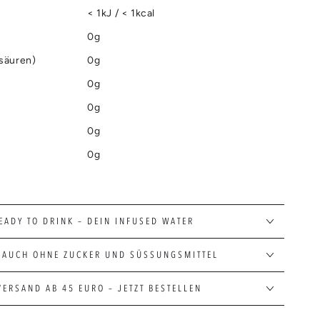
< 1kJ / < 1kcal
0g
tsäuren)
0g
0g
0g
0g
0g
EADY TO DRINK – DEIN INFUSED WATER
 AUCH OHNE ZUCKER UND SÜSSUNGSMITTEL
VERSAND AB 45 EURO – JETZT BESTELLEN