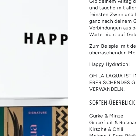
Gib deinem Alltag di
GESCHENKBO
GESC
und tauche mit alle
feinsten Zwirn und 
ganz nach deinem G
Verbindungen aus b
Warte nicht auf Gel
Zum Beispiel mit d
überraschenden Mo
Happy Hydration!
OH LA LAQUA IST 
ERFRISCHENDES G
VERWANDELN.
SORTEN-ÜBERBLICK
Gurke & Minze
Grapefruit & Rosmar
Kirsche & Chili
Melone & Rosa Pfef