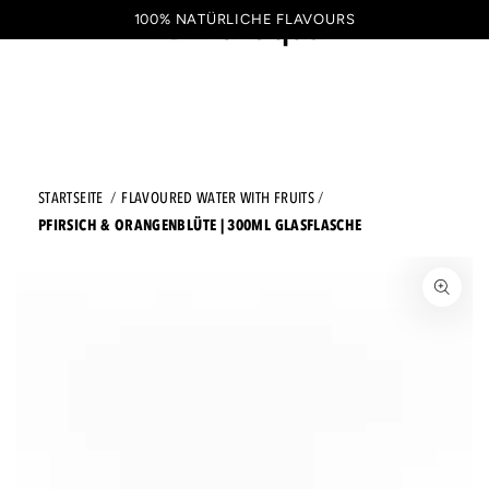
ZUM INHALT SPRINGEN
100% NATÜRLICHE FLAVOURS
Warenkorb
DE
STARTSEITE
FLAVOURED WATER WITH FRUITS
PFIRSICH & ORANGENBLÜTE | 300ML GLASFLASCHE
ZU DEN PRODUKTINFORMATIONEN SPRINGEN