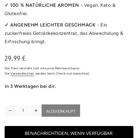
✓ 100 % NATÜRLICHE AROMEN
- Vegan, Keto &
Glutenfrei.
✓ ANGENEHM LEICHTER GESCHMACK
- Ein
zuckerfreies Getränkekonzentrat, das Abwechslung &
Erfrischung bringt.
29,99 €
Regulärer
Preis
Der Preis versteht sich inklusive Mehrwertsteuer.
Die
Versandkosten
werden beim Check-out berechnet.
In 3 Werktagen bei dir.
Anzahl
AUSVERKAUFT
Verringere
Erhöhe
die
die
Menge
Menge
für
für
BENACHRICHTIGEN, WENN VERFÜGBAR.