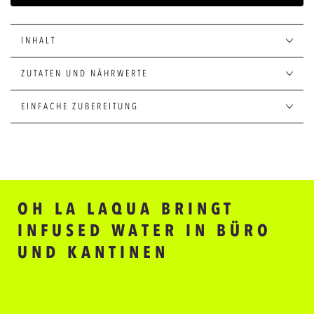
PFIRSICH
PFIRSICH
&amp;
&amp;
ORANGENBLÜTE
ORANGENBLÜTE
INHALT
|
|
300ML
300ML
ZUTATEN UND NÄHRWERTE
GLASFLASCHE
GLASFLASCHE
EINFACHE ZUBEREITUNG
OH LA LAQUA BRINGT
INFUSED WATER IN BÜRO
UND KANTINEN