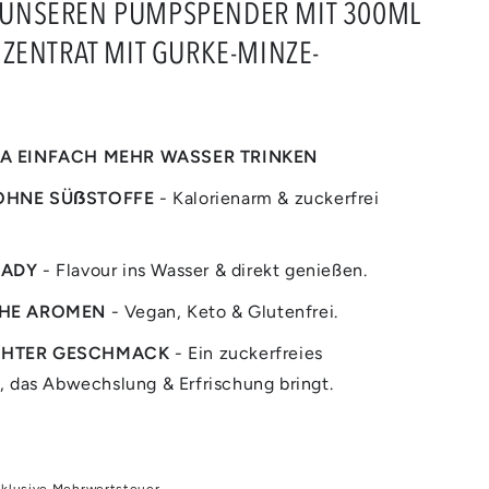
T UNSEREN PUMPSPENDER MIT 300ML
ENTRAT MIT GURKE-MINZE-
UA EINFACH MEHR WASSER TRINKEN
OHNE SÜẞSTOFFE
- Kalorienarm & zuckerfrei
EADY
- Flavour ins Wasser & direkt genießen.
CHE AROMEN
- Vegan, Keto & Glutenfrei.
CHTER GESCHMACK
- Ein zuckerfreies
 das Abwechslung & Erfrischung bringt.
inklusive Mehrwertsteuer.