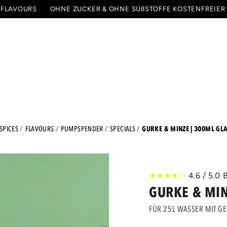
 FLAVOURS
OHNE ZUCKER & OHNE SÜßSTOFFE
KOSTENFREIER
PAKETE & STARTER SETS
SPECIALS
ALLE PRODU
GURKE & MINZE | 300ML GL
SPICES
FLAVOURS
PUMPSPENDER
SPECIALS
★★★★☆
4.6 / 5.
GURKE & MIN
FÜR 25L WASSER MIT 