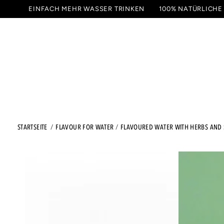
ZUM
EINFACH MEHR WASSER TRINKEN
100% NATÜRLICHE
INHALT
GETRÄNKE
PROBIER
SPRINGEN
STARTSEITE
FLAVOUR FOR WATER
FLAVOURED WATER WITH HERBS AND 
ZU DEN
PRODUKTINFORMATIONEN
SPRINGEN