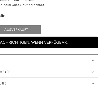
n beim Check-out berechnet.
dir.
AUSVERKAUFT
e
e
ACHRICHTIGEN, WENN VERFÜGBAR.
E
E
WERTE
L
FLASCHE
TUNG