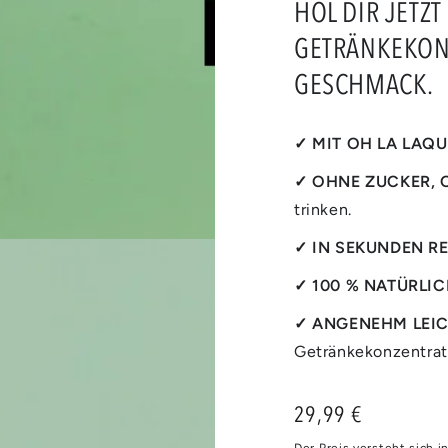
HOL DIR JETZ
GETRÄNKEKONZ
Medien
2
GESCHMACK.
in
modal
aufmachen
✓ MIT OH LA LAQ
✓ OHNE ZUCKER, 
trinken.
✓ IN SEKUNDEN R
✓ 100 % NATÜRLI
✓ ANGENEHM LEI
Getränkekonzentrat,
29,99 €
Regulärer
Preis
Medien
Der Preis versteht sich 