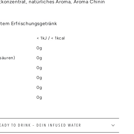
tkonzentrat, natürliches Aroma, Aroma Chinin
etem Erfrischungsgetränk
< 1kJ / < 1kcal
0g
tsäuren)
0g
0g
0g
0g
0g
EADY TO DRINK – DEIN INFUSED WATER