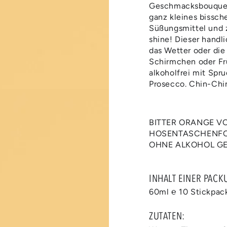
4
Geschmacksbouquet: 
in
ganz kleines bissch
modal
aufmachen
Süßungsmittel und z
shine! Dieser handl
das Wetter oder die 
Schirmchen oder Fr
alkoholfrei mit Spr
Prosecco. Chin-Chi
BITTER ORANGE VO
HOSENTASCHENFOR
OHNE ALKOHOL GE
INHALT EINER PACK
Medien
60ml ℮ 10 Stickpac
6
in
modal
ZUTATEN:
aufmachen