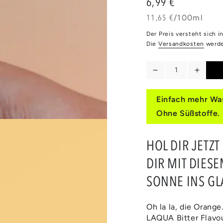
6,99 €
Regulärer
Preis
Stückpreis
pro
11,65 €
/
100ml
Medien
Der Preis versteht sich 
2
in
Die
Versandkosten
werde
modal
aufmachen
Anzahl
Verringere
Erhöh
die
die
Menge
Meng
Einfach mehr Was
für
für
Ohne Süßstoffe.
BITTER
BITTE
ORANGE
ORAN
HOL DIR JETZT
DIR MIT DIESE
SONNE INS GL
Oh la la, die Orange
LAQUA Bitter Flavou
Medien