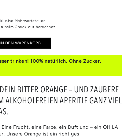
inklusive Mehrwertsteuer.
n beim Check-out berechnet.
IN DEN WARENKORB
e
e
ser trinken! 100% natürlich. Ohne Zucker.
R
GE
 DEIN BITTER ORANGE – UND ZAUBERE
M ALKOHOLFREIEN APERITIF GANZ VIEL
AS.
. Eine Frucht, eine Farbe, ein Duft und – ein OH LA
r! Unsere Orange ist ein richtiges