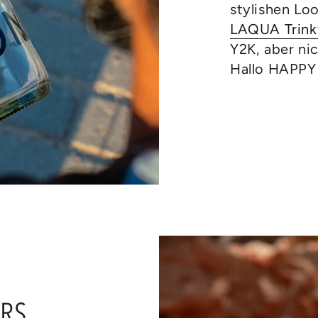
stylishen Loo
LAQUA Trinkf
Y2K, aber ni
Hallo HAPP
URS