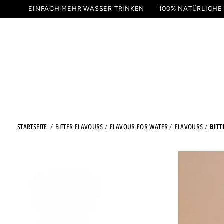
ZUM
EINFACH MEHR WASSER TRINKEN
100% NATÜRLICHE
INHALT
GETRÄNKE
PROBIER
SPRINGEN
BIT
STARTSEITE
BITTER FLAVOURS
FLAVOUR FOR WATER
FLAVOURS
ZU DEN
PRODUKTINFORMATIONEN
SPRINGEN