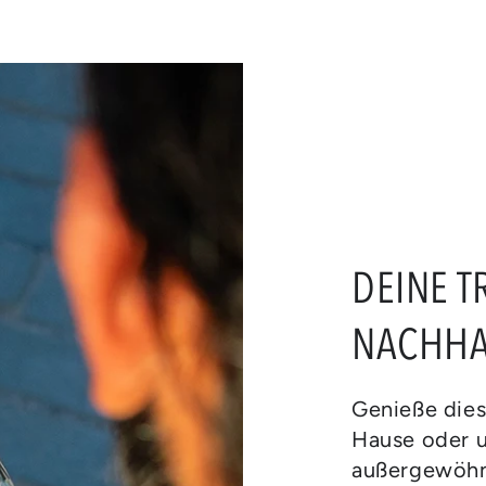
DEINE T
NACHHA
Genieße die
Hause oder 
außergewöhn